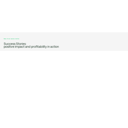
Some of our success stories
Success Stories:
positive impact and profitability in action