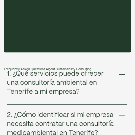
Frequently Asked Questions About Sustainability Consulting
1. ¿Qué servicios puede ofrecer
una consultoría ambiental en
Tenerife a mi empresa?
Como consultoría ambiental en Tenerife, ofrecemos
una amplia variedad de servicios, que incluyen estudios
2. ¿Cómo identificar si mi empresa
de impacto ambiental, diseño de estrategias ESG,
necesita contratar una consultoría
medición y reducción de la huella de carbono,
medioambiental en Tenerife?