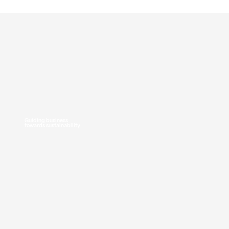
T. +34 636 125 013
|
hola@greenmeconsulting.com
Guiding business
towards sustainability