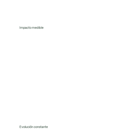
Impacto medible
Garantizamos resultados claros y cuantificables, alineando nuestras acciones con métricas ESG y financieras respaldadas por un rigor
científico y económico sólido.
Evolución constante