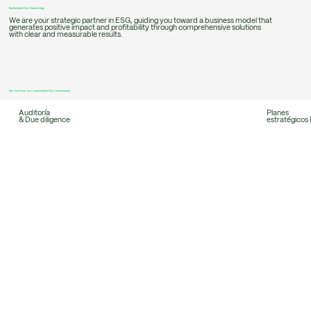
Sustainability Consulting
We are your strategic partner in ESG, guiding you toward a business model that
generates positive impact and profitability through comprehensive solutions
with clear and measurable results.
Our services as a sustainability consultancy
Auditoría
Planes
& Due diligence
estratégicos