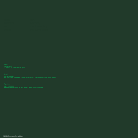
Blog
ESG
Services
Memory
Us
Cookie Policy
Cases
Privacy Policy
Spain
+34 636125013
C. Sófora, 15, 28020 Madrid, Spain.
Brazil
+55 11 993103257
Rua João Clapp, 604 Campos Eliseos cep 14080-350, Ribeirão Preto - Sao Paulo, Brazil.
Argentina
+54 9 1135803986
Ingeniero Marconi 3622, CP 643, Béccar, Buenos Aires, Argentina
© 2025 Greenme Consulting