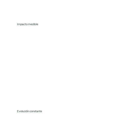
Impacto medible
Garantizamos resultados claros y cuantificables, alineando nuestras acciones con métricas ESG y financieras respaldadas por un rigor
científico y económico sólido.
Evolución constante