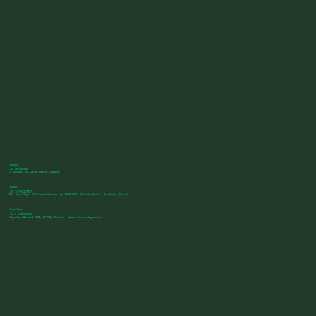
Blog
ESG
Servicios
Memoria
Nosotros
Política de cookies
Casos
Política de privacidad
España
+34 636125013
C. Sófora, 15, 28020 Madrid, España.
Brasil
+55 11 993103257
Rua João Clapp, 604 Campos Eliseos cep 14080-350, Ribeirão Preto - Sao Paulo, Brasil.
Argentina
+54 9 1135803986
Ingeniero Marconi 3622, CP 643, Béccar, Buenos Aires, Argentina