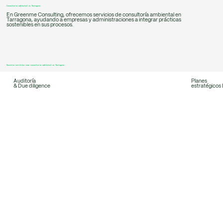
Consultoría ambiental en Tarragona
En Greenme Consulting, ofrecemos servicios de consultoría ambiental en
Tarragona, ayudando a empresas y administraciones a integrar prácticas
sostenibles en sus procesos.
Nuestros servicios como consultoría ambiental en Tarragona
Auditoría
Planes
& Due diligence
estratégicos