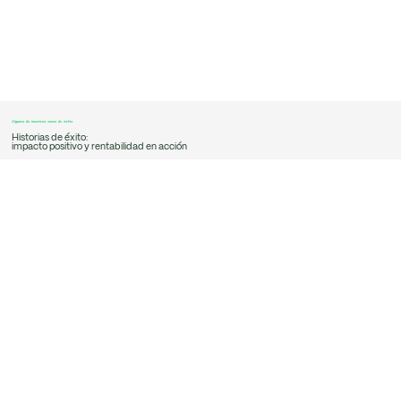
Algunos de nuestros casos de éxito
Historias de éxito:
impacto positivo y rentabilidad en acción