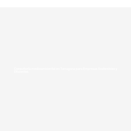
T. +34 636 125 013
|
hola@greenmeconsulting.com
Consultoría medioambiental en Tarragona para Empresas Sostenibles y
Eficientes