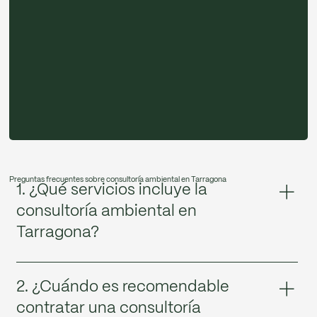
Preguntas frecuentes sobre consultoría ambiental en Tarragona
1. ¿Qué servicios incluye la
consultoría ambiental en
Tarragona?
En Greenme ofrecemos servicios como estudios de
impacto ambiental, implantación de sistemas de gestión
2. ¿Cuándo es recomendable
ambiental, asesoramiento normativo, estrategias ESG,
contratar una consultoría