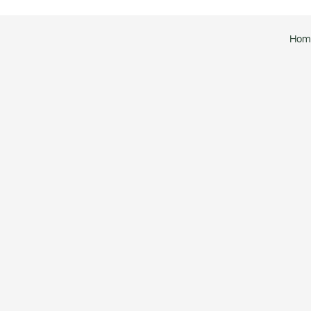
T. +34 636 125 013
|
hola@greenmeconsulting
Hom