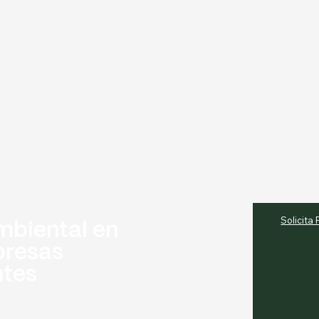
Solicita
mbiental en
presas
ntes