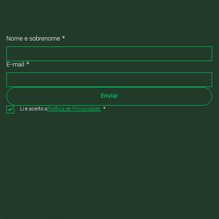
empresas a anticiparse a nuevas exigencias legales y a
mantener una gestión ambiental alineada con la
normativa vigente.
Nome e sobrenome
*
E-mail
*
Enviar
Li e aceito a
Política de Privacidade.
*
Blogue
ESG
Serviços
Memória
Nós
Política de Cookies