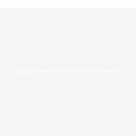
T. +34 636 125 013
|
hola@greenmeconsulting.com
Consultoría medioambiental en Segovia para Empresas Sostenibles y
Eficientes