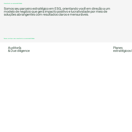
Consultoria em sustentabilidade
Somos seu parceiro estratégico em ESG, orientando você em direção a um
modelo de negócio que gera impacto positivo e lucratividade por meio de
soluções abrangentes com resultados claros e mensuráveis.
Nossos serviços como consultoria em sustentabilidade
Auditoría
Planes
& Due diligence
estratégicos