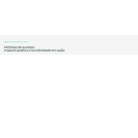
Algumas das nossas histórias de sucesso
Histórias de sucesso:
impacto positivo e lucratividade em ação