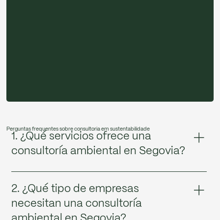
Perguntas frequentes sobre consultoria em sustentabilidade
1. ¿Qué servicios ofrece una
consultoría ambiental en Segovia?
Incluye asesoramiento normativo, estudios de impacto
ambiental, implantación de sistemas de gestión
2. ¿Qué tipo de empresas
ambiental, estrategias de sostenibilidad y apoyo técnico
necesitan una consultoría
en proyectos ambientales adaptados a empresas de
ambiental en Segovia?