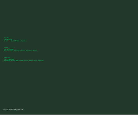
Casos
Política de Privacidade
Espanha
+34 636125013
C. Sófora, 15, 28020 Madri, Espanha.
Brasil
+55 11 993103257
Rua João Clapp, 604 Campos Elíseos, São Paulo, Brasil.
Argentina
+54 9 1135803986
Engenheiro Marconi 3622, CP 643, Béccar, Buenos Aires, Argentina
© 2025 Consultoria Greenme