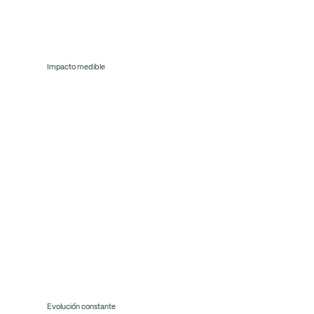
Impacto medible
Garantizamos resultados claros y cuantificables, alineando nuestras acciones con métricas ESG y financieras respaldadas por un rigor
científico y económico sólido.
Evolución constante