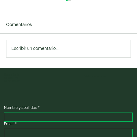
Comentarios
Escribir un comentario...
Descarbonización: qué es y por qué es
Suscríbete
ya una palanca estratégica
Volver a arriba
a nuestra
Newsletter
Nombre y apellidos
*
Email
*