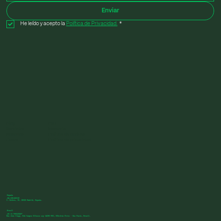
Enviar
He leído y acepto la 
Política de Privacidad.
*
Blog
ESG
Servicios
Memoria
Nosotros
Política de cookies
Casos
Política de privacidad
España
+34 636125013
C. Sófora, 15, 28020 Madrid, España.
Brasil
+55 11 993103257
Rua João Clapp, 604 Campos Eliseos cep 14080-350, Ribeirão Preto - Sao Paulo, Brasil.