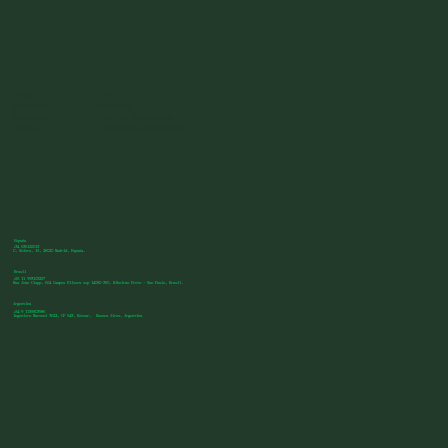
Blog
ESG
Servicios
Memoria
Nosotros
Política de cookies
Casos
Política de privacidad
España
+34 636125013
C. Sófora, 15, 28020 Madrid, España.
Brasil
+55 11 993103257
Rua João Clapp, 604 Campos Eliseos cep 14080-350, Ribeirão Preto - Sao Paulo, Brasil.
Argentina
+54 9 1135803986
Ingeniero Marconi 3622, CP 643, Béccar, Buenos Aires, Argentina