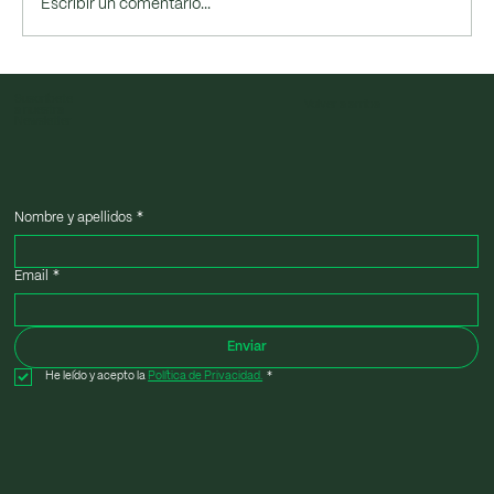
Escribir un comentario...
Descarbonización: qué es y por qué es
Suscríbete
ya una palanca estratégica
Volver a arriba
a nuestra
Newsletter
Nombre y apellidos
*
Email
*
Enviar
He leído y acepto la 
Política de Privacidad.
*