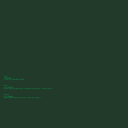
Blog
ESG
Servicios
Memoria
Nosotros
Política de cookies
Casos
Política de privacidad
España
+34 636125013
C. Sófora, 15, 28020 Madrid, España.
Brasil
+55 11 993103257
Rua João Clapp, 604 Campos Eliseos cep 14080-350, Ribeirão Preto - Sao Paulo, Brasil.
Argentina
+54 9 1135803986
Ingeniero Marconi 3622, CP 643, Béccar, Buenos Aires, Argentina