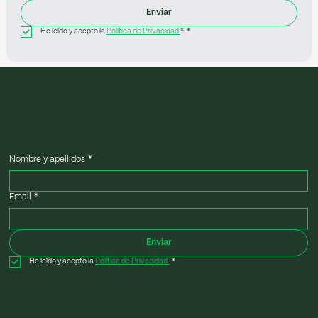
Enviar
He leído y acepto la 
Política de Privacidad.
*
*
Suscríbete
Volver a arriba
a nuestra
Newsletter
Nombre y apellidos
*
Email
*
Enviar
He leído y acepto la 
Política de Privacidad.
*