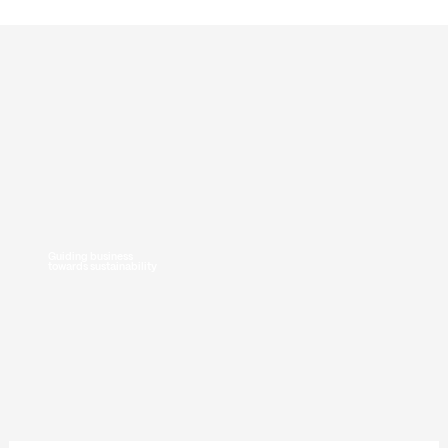
Expertos en sostenibilidad e impacto para inversores y gestoras financieras.
T. +34 636 125 013
|
hola@greenmeconsulting.com
Guiding business
towards sustainability