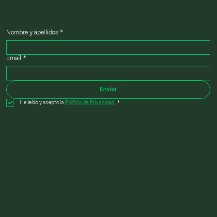
Nombre y apellidos
*
Email
*
Enviar
He leído y acepto la 
Política de Privacidad.
*
Blog
ESG
Servicios
Memoria
Nosotros
Política de cookies
Casos
Política de privacidad