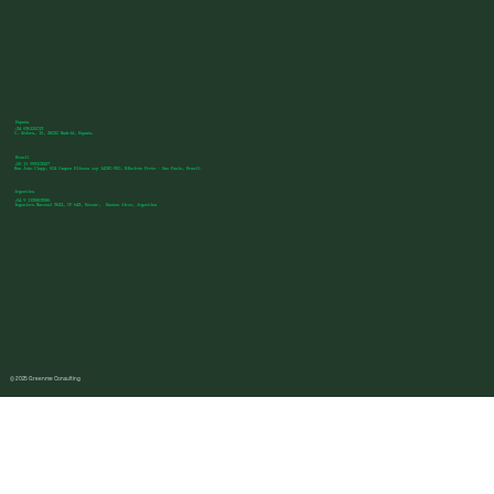
España
+34 636125013
C. Sófora, 15, 28020 Madrid, España.
Brasil
+55 11 993103257
Rua João Clapp, 604 Campos Eliseos cep 14080-350, Ribeirão Preto - Sao Paulo, Brasil.
Argentina
+54 9 1135803986
Ingeniero Marconi 3622, CP 643, Béccar, Buenos Aires, Argentina
© 2025 Greenme Consulting