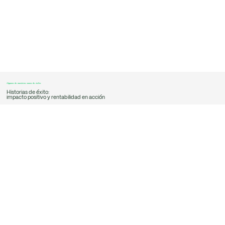
Algunos de nuestros casos de éxito
Historias de éxito:
impacto positivo y rentabilidad en acción