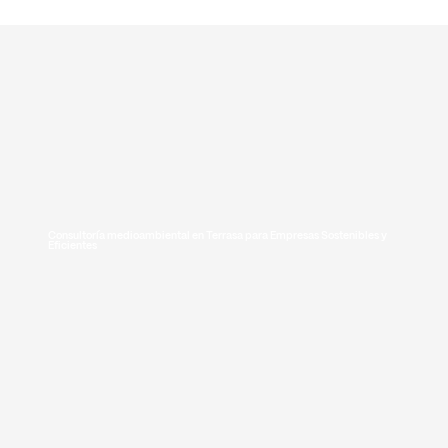
T. +34 636 125 013
|
hola@greenmeconsulting.com
Consultoría medioambiental en Terrasa para Empresas Sostenibles y
Eficientes