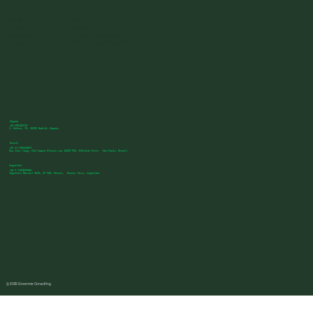
Blog
ESG
Servicios
Memoria
Nosotros
Política de cookies
Casos
Política de privacidad
España
+34 636125013
C. Sófora, 15, 28020 Madrid, España.
Brasil
+55 11 993103257
Rua João Clapp, 604 Campos Eliseos cep 14080-350, Ribeirão Preto - Sao Paulo, Brasil.
Argentina
+54 9 1135803986
Ingeniero Marconi 3622, CP 643, Béccar, Buenos Aires, Argentina
© 2025 Greenme Consulting