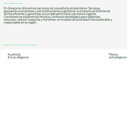
Consultoría ambiental en Terrassa
En Greenme ofrecemos servicios de consultoría ambiental en Terrassa,
apoyando a empresas y administraciones a gestionar su impacto ambiental de
forma eficiente y garantizar el cumplimiento de la normativa vigente.
Combinamos experiencia técnica y enfoque estratégico para optimizar
recursos, reducir impactos y fomentar un modelo de actividad más sostenible y
responsable en la región.
Nuestros servicios como consultoría ambiental en Terrassa
Auditoría
Planes
& Due diligence
estratégicos