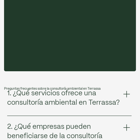
Preguntas frecuentes sobre la consultoría ambiental en Terrassa
1. ¿Qué servicios ofrece una
consultoría ambiental en Terrassa?
La consultoría ambiental en Terrassa ofrece estudios de
impacto ambiental, implantación de sistemas de
2. ¿Qué empresas pueden
gestión, asesoramiento normativo y estrategias de
beneficiarse de la consultoría